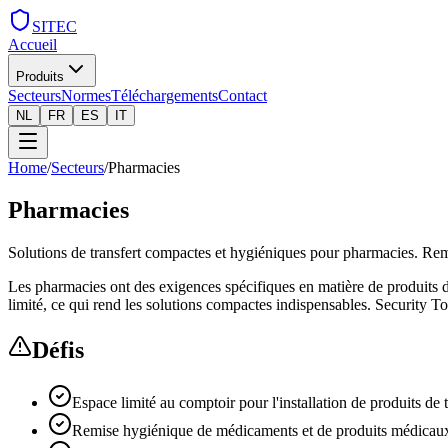
SITEC
Accueil
Produits
Secteurs
Normes
Téléchargements
Contact
NL
FR
ES
IT
Home
/
Secteurs
/
Pharmacies
Pharmacies
Solutions de transfert compactes et hygiéniques pour pharmacies. Re
Les pharmacies ont des exigences spécifiques en matière de produits de
limité, ce qui rend les solutions compactes indispensables. Security
Défis
Espace limité au comptoir pour l'installation de produits de t
Remise hygiénique de médicaments et de produits médicau