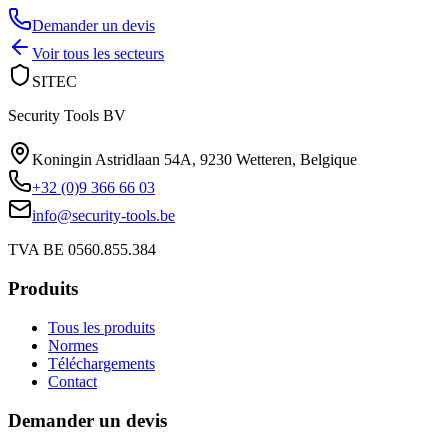
Demander un devis
Voir tous les secteurs
SITEC
Security Tools BV
Koningin Astridlaan 54A
,
9230 Wetteren
,
Belgique
+32 (0)9 366 66 03
info@security-tools.be
TVA BE 0560.855.384
Produits
Tous les produits
Normes
Téléchargements
Contact
Demander un devis