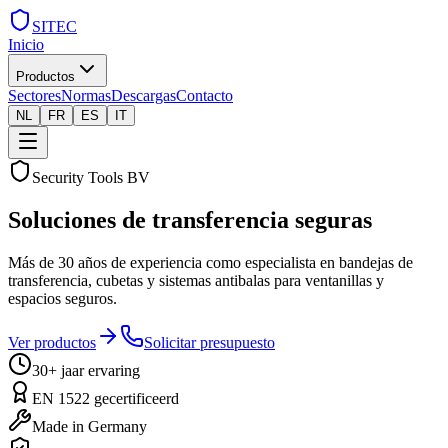
SITEC
Inicio
Productos
Sectores
Normas
Descargas
Contacto
NL
FR
ES
IT
Security Tools BV
Soluciones de transferencia seguras
Más de 30 años de experiencia como especialista en bandejas de
transferencia, cubetas y sistemas antibalas para ventanillas y
espacios seguros.
Ver productos
Solicitar presupuesto
30+ jaar ervaring
EN 1522 gecertificeerd
Made in Germany