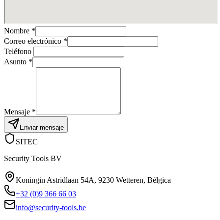
Nombre
*
Correo electrónico
*
Teléfono
Asunto
*
Mensaje
*
Enviar mensaje
SITEC
Security Tools BV
Koningin Astridlaan 54A
,
9230 Wetteren
,
Bélgica
+32 (0)9 366 66 03
info@security-tools.be