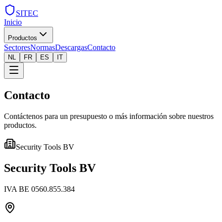
SITEC
Inicio
Productos
Sectores
Normas
Descargas
Contacto
NL
FR
ES
IT
Contacto
Contáctenos para un presupuesto o más información sobre nuestros
productos.
Security Tools BV
Security Tools BV
IVA BE 0560.855.384