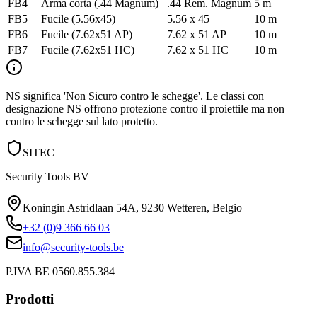
FB4
Arma corta (.44 Magnum)
.44 Rem. Magnum
5 m
FB5
Fucile (5.56x45)
5.56 x 45
10 m
FB6
Fucile (7.62x51 AP)
7.62 x 51 AP
10 m
FB7
Fucile (7.62x51 HC)
7.62 x 51 HC
10 m
NS significa 'Non Sicuro contro le schegge'. Le classi con
designazione NS offrono protezione contro il proiettile ma non
contro le schegge sul lato protetto.
SITEC
Security Tools BV
Koningin Astridlaan 54A
,
9230 Wetteren
,
Belgio
+32 (0)9 366 66 03
info@security-tools.be
P.IVA BE 0560.855.384
Prodotti