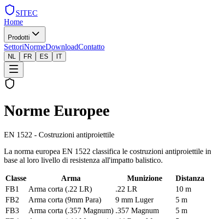
SITEC
Home
Prodotti
Settori
Norme
Download
Contatto
NL
FR
ES
IT
Norme Europee
EN 1522 - Costruzioni antiproiettile
La norma europea EN 1522 classifica le costruzioni antiproiettile in
base al loro livello di resistenza all'impatto balistico.
Classe
Arma
Munizione
Distanza
FB1
Arma corta (.22 LR)
.22 LR
10 m
FB2
Arma corta (9mm Para)
9 mm Luger
5 m
FB3
Arma corta (.357 Magnum)
.357 Magnum
5 m