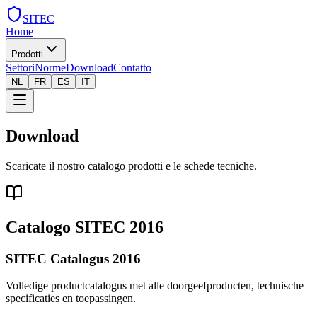
SITEC
Home
Prodotti
Settori
Norme
Download
Contatto
NL
FR
ES
IT
Download
Scaricate il nostro catalogo prodotti e le schede tecniche.
Catalogo SITEC 2016
SITEC Catalogus 2016
Volledige productcatalogus met alle doorgeefproducten, technische
specificaties en toepassingen.