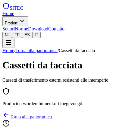
SITEC
Home
Prodotti
Settori
Norme
Download
Contatto
NL
FR
ES
IT
Home
/
Torna alla panoramica
/
Cassetti da facciata
Cassetti da facciata
Cassetti di trasferimento esterni resistenti alle intemperie
Producten worden binnenkort toegevoegd.
Torna alla panoramica