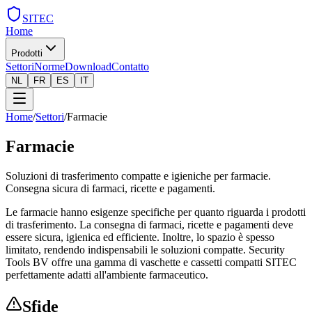
SITEC
Home
Prodotti
Settori
Norme
Download
Contatto
NL
FR
ES
IT
Home
/
Settori
/
Farmacie
Farmacie
Soluzioni di trasferimento compatte e igieniche per farmacie.
Consegna sicura di farmaci, ricette e pagamenti.
Le farmacie hanno esigenze specifiche per quanto riguarda i prodotti
di trasferimento. La consegna di farmaci, ricette e pagamenti deve
essere sicura, igienica ed efficiente. Inoltre, lo spazio è spesso
limitato, rendendo indispensabili le soluzioni compatte. Security
Tools BV offre una gamma di vaschette e cassetti compatti SITEC
perfettamente adatti all'ambiente farmaceutico.
Sfide