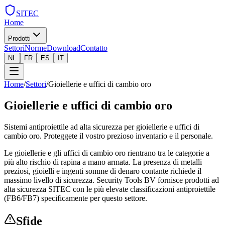
SITEC
Home
Prodotti
Settori
Norme
Download
Contatto
NL
FR
ES
IT
Home
/
Settori
/
Gioiellerie e uffici di cambio oro
Gioiellerie e uffici di cambio oro
Sistemi antiproiettile ad alta sicurezza per gioiellerie e uffici di
cambio oro. Proteggete il vostro prezioso inventario e il personale.
Le gioiellerie e gli uffici di cambio oro rientrano tra le categorie a
più alto rischio di rapina a mano armata. La presenza di metalli
preziosi, gioielli e ingenti somme di denaro contante richiede il
massimo livello di sicurezza. Security Tools BV fornisce prodotti ad
alta sicurezza SITEC con le più elevate classificazioni antiproiettile
(FB6/FB7) specificamente per questo settore.
Sfide